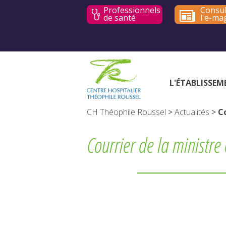
Professionnels
Consul
de santé
l'e-ma
L'ÉTABLISSEM
CH Théophile Roussel
>
Actualités
>
Co
Courrier de la ministre