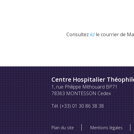
Consultez
ici
le courrier de Ma
Centre Hospitalier Théophil
1, rue Philippe Mithouard BP71
78363 MONTESSON Cedex
Tél. (+33) 01 30 86 38 38
Plan du site
Mentions légales