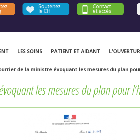
tez
Soutenez
Contact
g
le CH
et accès
Établissement public de santé mentale - Yvelines et Hauts-de-Seine
ENT
LES SOINS
PATIENT ET AIDANT
L'OUVERTUR
urrier de la ministre évoquant les mesures du plan pour 
 évoquant les mesures du plan pour l’h