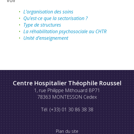
Voir
L’organisation des soins
Qu’est-ce que la sectorisation ?
Type de structures
La réhabilitation psychosociale au CHTR
Unité d’enseignement
Centre Hospitalier Théophile Roussel
1, rue Philippe Mithouard BP71
78363 MONTESSON Cedex
Tél. (+33) 01 30 86 38 38
Plan du site