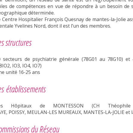
ôles de compétences en vue de répondre à un besoin de sa
éographique déterminée.
 Centre Hospitalier François Quesnay de mantes-la-Jolie as
ntale Yvelines Nord, dont il est l’un des membres.
es structures
0 secteurs de psychiatrie générale (78G01 au 78G10) et 4
8IO2, IO3, IO4, IO7)
e unité 16-25 ans
es établissements
es Hôpitaux de MONTESSON (CH Théophile Ro
AYE, POISSY, MEULAN-LES MUREAUX, MANTES-LA-JOLIE et la
ommissions du Réseau