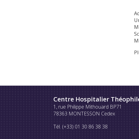
A
U
Mé
S
M
Pl
Centre Hospitalier Théophil
1, rue Philippe Mithouard BP71
78363 MONTESSON Cedex
Tél. (+33) 01 30 86 38 38