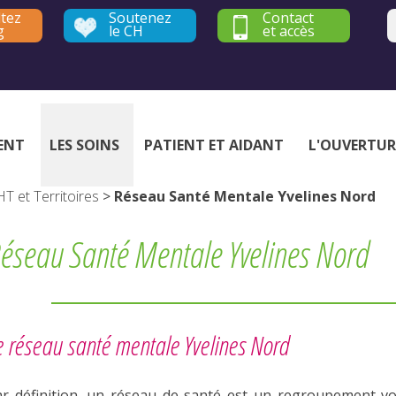
tez
Soutenez
Contact
g
le CH
et accès
Établissement public de santé mentale - Yvelines et Hauts-de-Seine
ENT
LES SOINS
PATIENT ET AIDANT
L'OUVERTUR
T et Territoires
>
Réseau Santé Mentale Yvelines Nord
éseau Santé Mentale Yvelines Nord
e réseau santé mentale Yvelines Nord
ar définition, un réseau de santé est un regroupement vo