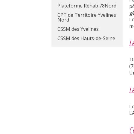
Plateforme Réhab 78Nord
p
g
CPT de Territoire Yvelines
Le
Nord
me
CSSM des Yvelines
CSSM des Hauts-de-Seine
L
1
(7
Un
L
L
L
C