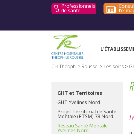
Professionnels
Consul
de santé
l'e-ma
L'ÉTABLISSEM
CH Théophile Roussel
>
Les soins
>
GH
R
GHT et Territoires
GHT Yvelines Nord
Projet Territorial de Santé
L
Mentale (PTSM) 78 Nord
Réseau Santé Mentale
Yvelines Nord
P