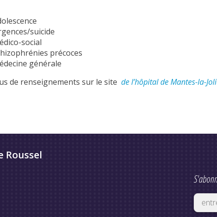
dolescence
rgences/suicide
dico-social
chizophrénies précoces
édecine générale
us de renseignements sur le site
de l’hôpital de Mantes-la-Jol
e Roussel
S'abonn