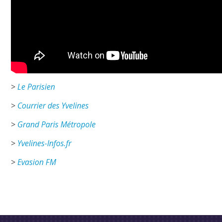
>
Le Parisien
>
Courrier des Yvelines
>
Grand Paris Métropole
>
Yvelines-Infos.fr
>
Evasion FM