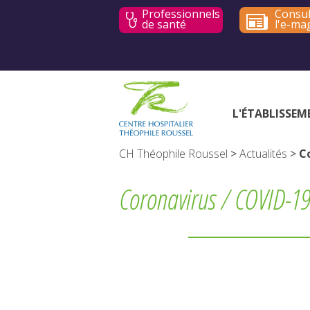
Professionnels
Consul
de santé
l'e-ma
L'ÉTABLISSEM
CH Théophile Roussel
>
Actualités
>
C
Coronavirus / COVID-19