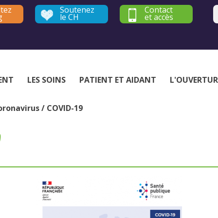
tez
Soutenez
Contact
g
le CH
et accès
Établissement public de santé mentale - Yvelines et Hauts-de-Seine
ENT
LES SOINS
PATIENT ET AIDANT
L'OUVERTUR
oronavirus / COVID-19