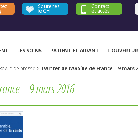
tez
Soutenez
Contact
g
le CH
et accès
Établissement public de santé mentale - Yvelines et Hauts-de-Seine
ENT
LES SOINS
PATIENT ET AIDANT
L'OUVERTUR
Revue de presse
>
Twitter de l’ARS Île de France – 9 mars 
 France – 9 mars 2016