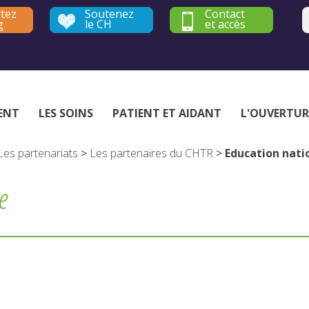
tez
Soutenez
Contact
g
le CH
et accès
Établissement public de santé mentale - Yvelines et Hauts-de-Seine
ENT
LES SOINS
PATIENT ET AIDANT
L'OUVERTUR
Les partenariats
>
Les partenaires du CHTR
>
Education nati
e