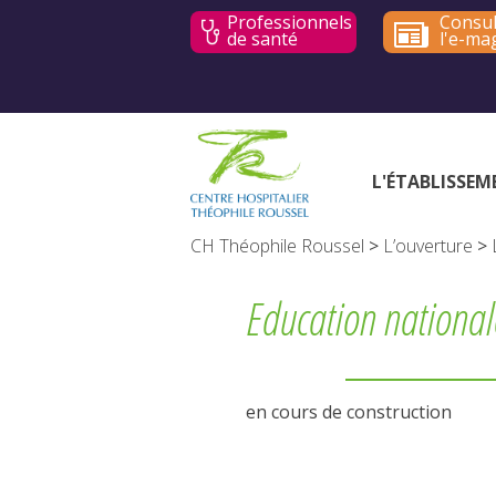
Professionnels
Consul
de santé
l'e-ma
L'ÉTABLISSEM
CH Théophile Roussel
>
L’ouverture
>
Education national
en cours de construction