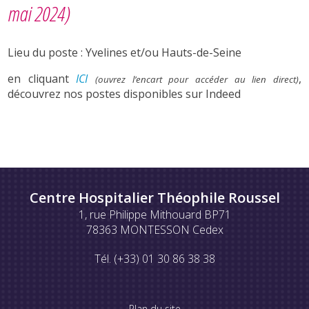
mai 2024)
Lieu du poste : Yvelines et/ou Hauts-de-Seine
en cliquant
ICI
,
(ouvrez l’encart pour accéder au lien direct)
découvrez nos postes disponibles sur Indeed
Centre Hospitalier Théophile Roussel
1, rue Philippe Mithouard BP71
78363 MONTESSON Cedex
Tél. (+33) 01 30 86 38 38
Plan du site