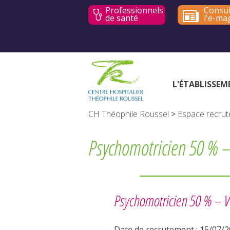
Professionnels
Consul
de santé
l'e-ma
L'ÉTABLISSEM
CH Théophile Roussel
>
Espace recru
Psychomotricien 50 % 
Psychomotricien 50 % – 
Date de recrutement : 15/07/