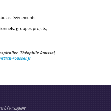
ombolas, évènements
ssionnels, groupes projets,
ospitalier Théophile Roussel,
nt@th-roussel.fr
er à l'e-magazine