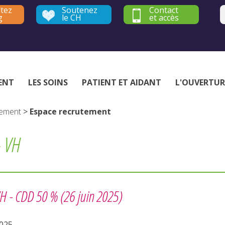
tez
Soutenez
Contact
g
le CH
et accès
Établissement public de santé mentale - Yvelines et Hauts-de-Seine
ENT
LES SOINS
PATIENT ET AIDANT
L'OUVERTUR
tement
>
Espace recrutement
– VH
VH -
CDD 50 %
(26 juin 2025)
2025