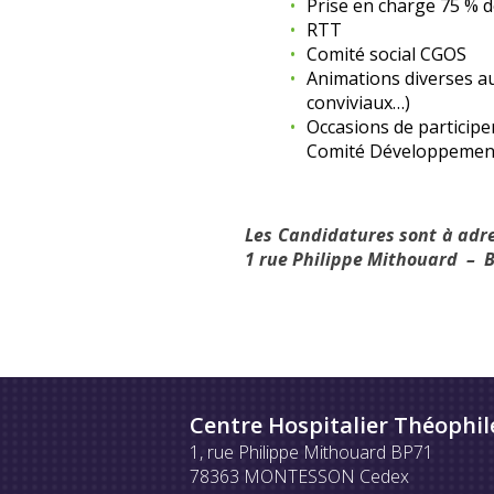
Prise en charge 75 % 
RTT
Comité social CGOS
Animations diverses au
conviviaux…)
Occasions de participer
Comité Développement
Les Candidatures sont à adre
1 rue Philippe Mithouard – 
Centre Hospitalier Théophil
1, rue Philippe Mithouard BP71
78363 MONTESSON Cedex