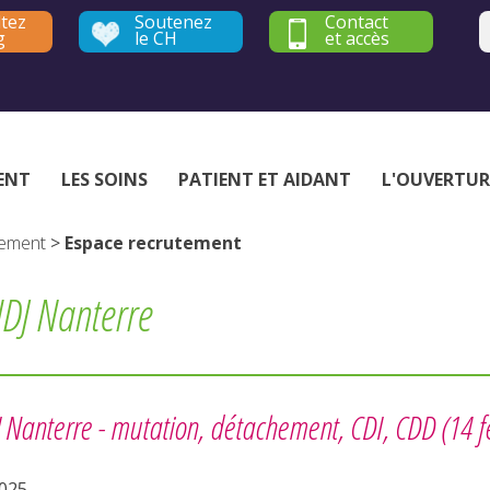
tez
Soutenez
Contact
g
le CH
et accès
Établissement public de santé mentale - Yvelines et Hauts-de-Seine
ENT
LES SOINS
PATIENT ET AIDANT
L'OUVERTUR
tement
>
Espace recrutement
DJ Nanterre
 Nanterre -
mutation, détachement, CDI, CDD
(14 f
2025