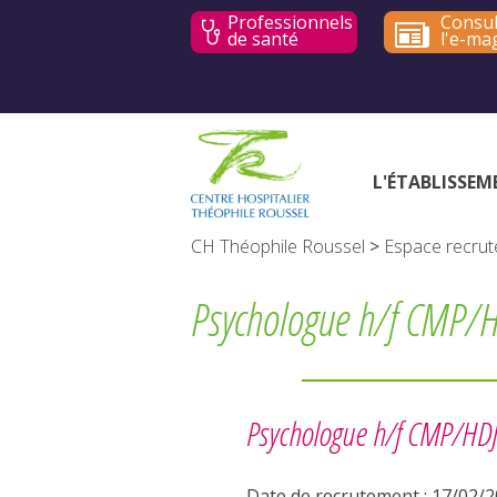
Professionnels
Consul
de santé
l'e-ma
L'ÉTABLISSEM
CH Théophile Roussel
>
Espace recru
Psychologue h/f CMP/H
Psychologue h/f CMP/HDJ
Date de recrutement : 17/02/