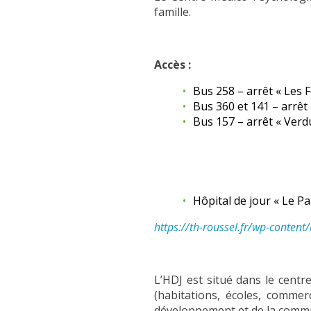
famille.
Accès :
Bus 258 – arrêt « Les 
Bus 360 et 141 – arrêt 
Bus 157 – arrêt « Verd
Hôpital de jour « Le Pa
https://th-roussel.fr/wp-conten
L’HDJ est situé dans le centr
(habitations, écoles, commer
développement et de la commun