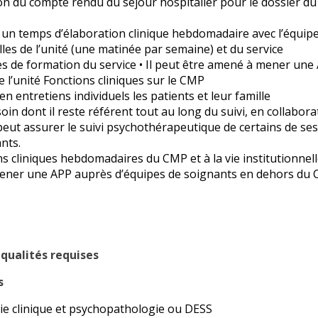
tion du compte rendu du séjour hospitalier pour le dossier d
n temps d’élaboration clinique hebdomadaire avec l’équipe s
les de l’unité (une matinée par semaine) et du service
ées de formation du service • Il peut être amené à mener un
 l’unité Fonctions cliniques sur le CMP
n entretiens individuels les patients et leur famille
 soin dont il reste référent tout au long du suivi, en collabora
Il peut assurer le suivi psychothérapeutique de certains de s
nts.
ns cliniques hebdomadaires du CMP et à la vie institutionnell
mener une APP auprès d’équipes de soignants en dehors du 
qualités requises
s
ie clinique et psychopathologie ou DESS