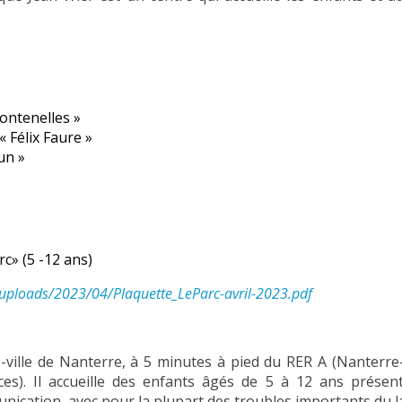
Fontenelles »
« Félix Faure »
un »
rc» (5 -12 ans)
t/uploads/2023/04/Plaquette_LeParc-avril-2023.pdf
e-ville de Nanterre, à 5 minutes à pied du RER A (Nanterre-v
ces). Il accueille des enfants âgés de 5 à 12 ans prése
ication, avec pour la plupart des troubles importants du 