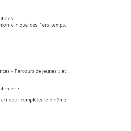
utions
nion clinique des 1ers temps,
ances « Parcours de jeunes » et
nfirmière.
teur) pour compléter le binôme