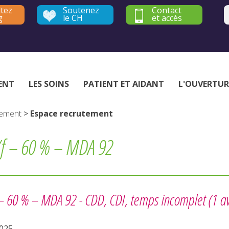
tez
Soutenez
Contact
g
le CH
et accès
Établissement public de santé mentale - Yvelines et Hauts-de-Seine
ENT
LES SOINS
PATIENT ET AIDANT
L'OUVERTUR
tement
>
Espace recrutement
/f – 60 % – MDA 92
 – 60 % – MDA 92 -
CDD, CDI, temps incomplet
(1 av
2025