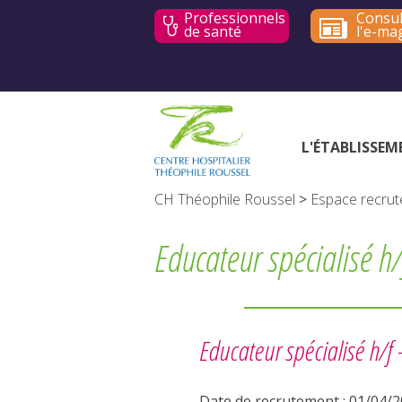
Professionnels
Consul
de santé
l'e-ma
L'ÉTABLISSEM
CH Théophile Roussel
>
Espace recru
Educateur spécialisé h
Educateur spécialisé h/f
Date de recrutement : 01/04/