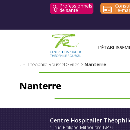
Professionnels
Consul
de santé
l'e-ma
L'ÉTABLISSEM
CH Théophile Roussel
>
villes
>
Nanterre
Nanterre
Centre Hospitalier Théophil
1, rue Philippe Mithouard BP71