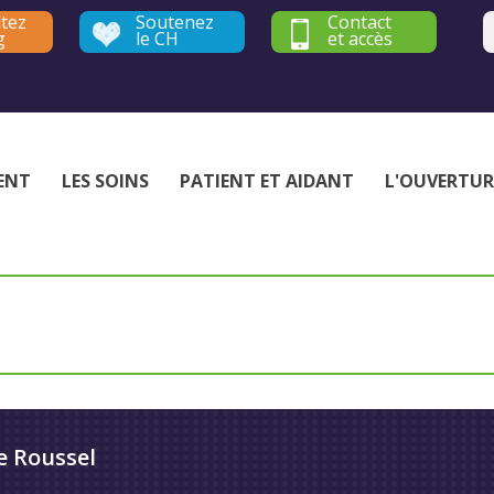
tez
Soutenez
Contact
g
le CH
et accès
Établissement public de santé mentale - Yvelines et Hauts-de-Seine
ENT
LES SOINS
PATIENT ET AIDANT
L'OUVERTUR
e Roussel