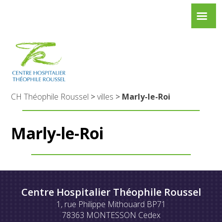
CH Théophile Roussel
>
villes
>
Marly-le-Roi
Marly-le-Roi
Centre Hospitalier Théophile Roussel
1, rue Philippe Mithouard BP71
78363 MONTESSON Cedex