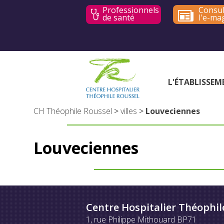
Professionnels
Consul
de santé
l'e-ma
L'ÉTABLISSEM
CH Théophile Roussel
>
villes
>
Louveciennes
Louveciennes
Centre Hospitalier Théophil
1, rue Philippe Mithouard BP71