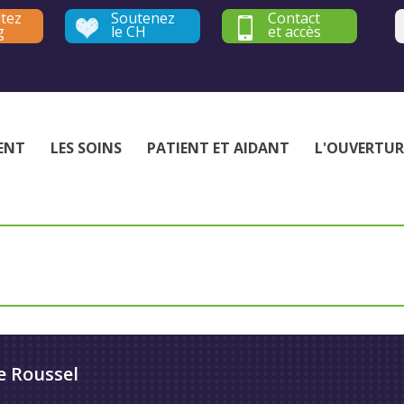
tez
Soutenez
Contact
g
le CH
et accès
Établissement public de santé mentale - Yvelines et Hauts-de-Seine
ENT
LES SOINS
PATIENT ET AIDANT
L'OUVERTUR
e Roussel