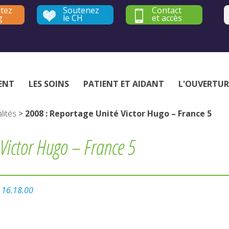
tez
Soutenez
Contact
g
le CH
et accès
Établissement public de santé mentale - Yvelines et Hauts-de-Seine
ENT
LES SOINS
PATIENT ET AIDANT
L'OUVERTUR
lités
>
2008 : Reportage Unité Victor Hugo – France 5
Victor Hugo – France 5