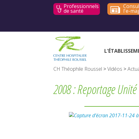
Professionnels
Consul
de santé
l'e-ma
L'ÉTABLISSEM
CH Théophile Roussel
>
Vidéos
>
Actua
2008 : Reportage Unité 