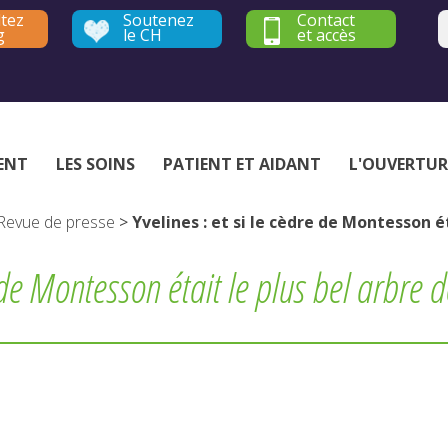
tez
Soutenez
Contact
g
le CH
et accès
Établissement public de santé mentale - Yvelines et Hauts-de-Seine
ENT
LES SOINS
PATIENT ET AIDANT
L'OUVERTUR
Revue de presse
>
Yvelines : et si le cèdre de Montesson ét
e de Montesson était le plus bel arbre 