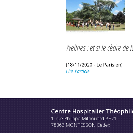
Yvelines : et si le cèdre de
(18/11/2020 - Le Parisien)
Lire l'article
Centre Hospitalier Théophil
1, rue Philippe Mithouard BP71
78363 MONTESSON Cedex