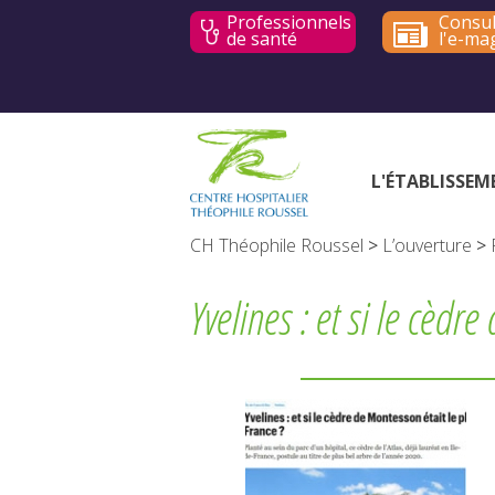
Professionnels
Consul
de santé
l'e-ma
L'ÉTABLISSEM
CH Théophile Roussel
>
L’ouverture
>
Yvelines : et si le cèdr